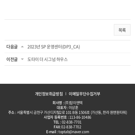
목록
다음글
2023년 SP 운영센터(DP3_CA)
이전글
도타이 더 시그넘 하우스
개인정보취급방침
이메일무단수집거부
회사명
: (주)탑이엔텍
대표자
: 이상훈
주소
: 서울특별시 금천구 가산디지털2로 101 B동 1506호 (가산동, 한라 원앤원타워)
사업자 등록번호
: 113-86-10486
TEL
: 02-838-7701
FAX
: 02-838-7702
E-mail
: toptab@naver.com